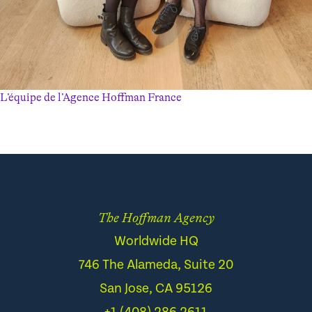
L’équipe de l’Agence Hoffman France
The Hoffman Agency
Worldwide HQ
746 The Alameda, Suite 20
San Jose, CA 95126